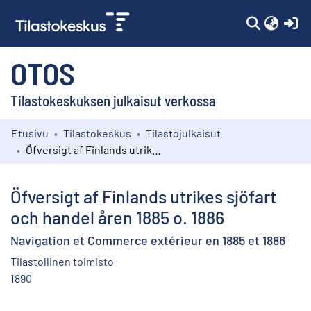
(c
OTOS
Tilastokeskuksen julkaisut verkossa
Etusivu
Tilastokeskus
Tilastojulkaisut
Kokoelmat
Öfversigt af Finlands utrikes sjöfart och handel åren 1885 o. 1886
Selaa
Öfversigt af Finlands utrikes sjöfart
och handel åren 1885 o. 1886
Navigation et Commerce extérieur en 1885 et 1886
Tilastollinen toimisto
1890