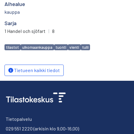
Aihealue
kauppa
Sarja
1 Handel och sjöfart
|
8
Avainsanat
tilastot
ulkomaankauppa
tuonti
vienti
tulli
Tietueen kaikki tiedot
Tietopalvelu
029 551 2220
(arkisin klo 9.00-16.00)