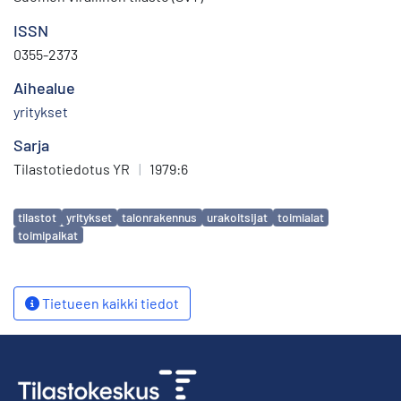
ISSN
0355-2373
Aihealue
yritykset
Sarja
Tilastotiedotus YR
|
1979:6
Avainsanat
tilastot
yritykset
talonrakennus
urakoitsijat
toimialat
toimipaikat
Tietueen kaikki tiedot