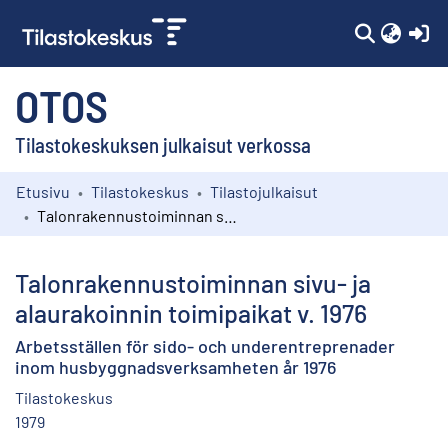
(c
OTOS
Tilastokeskuksen julkaisut verkossa
Etusivu
Tilastokeskus
Tilastojulkaisut
Kokoelmat
Talonrakennustoiminnan sivu- ja alaurakoinnin toimipaikat v. 1976
Selaa
Talonrakennustoiminnan sivu- ja
alaurakoinnin toimipaikat v. 1976
Arbetsställen för sido- och underentreprenader
inom husbyggnadsverksamheten år 1976
Tilastokeskus
1979