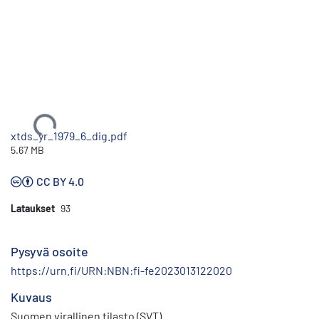
Ladataan...
xtds_yr_1979_6_dig.pdf
5.67 MB
CC BY 4.0
Lataukset
93
Pysyvä osoite
https://urn.fi/URN:NBN:fi-fe2023013122020
Kuvaus
Suomen virallinen tilasto (SVT)