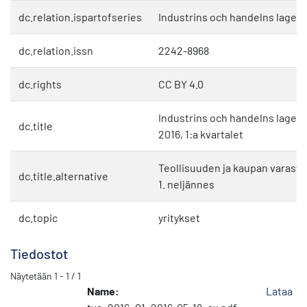
dc.relation.ispartofseries
Industrins och handelns lagerst
dc.relation.issn
2242-8968
dc.rights
CC BY 4.0
Industrins och handelns lagerst
dc.title
2016, 1:a kvartalet
Teollisuuden ja kaupan varastot
dc.title.alternative
1. neljännes
dc.topic
yritykset
Tiedostot
Näytetään
1 - 1 / 1
Name:
Lataa