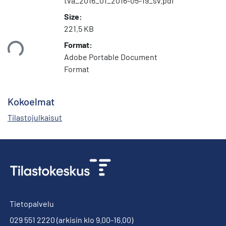
tva_2016_01_2016-05-19_sv.pdf
Size:
221.5 KB
Format:
taan...
Adobe Portable Document
Format
Kokoelmat
Tilastojulkaisut
Tietopalvelu
029 551 2220
(arkisin klo 9.00-16.00)