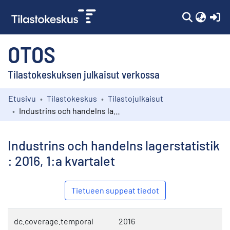
(c
OTOS
Tilastokeskuksen julkaisut verkossa
Etusivu
Tilastokeskus
Tilastojulkaisut
Kokoelmat
Industrins och handelns lagerstatistik : 2016, 1:a kvartalet
Selaa
Industrins och handelns lagerstatistik
: 2016, 1:a kvartalet
Tietueen suppeat tiedot
dc.coverage.temporal
2016