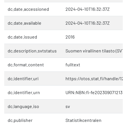
dc.date.accessioned
2024-04-10T16:32:37Z
dc.date.available
2024-04-10T16:32:37Z
dc.date.issued
2016
dc.description.svtstatus
Suomen virallinen tilasto (SVT)
dc.format.content
fulltext
dc.identifier.uri
https://otos.stat.fi/handle/12
dc.identifier.urn
URN:NBN:fi-fe2023090712130
dc.language.iso
sv
dc.publisher
Statistikcentralen