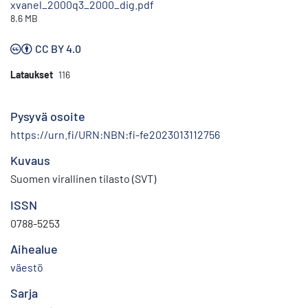
xvanel_2000q3_2000_dig.pdf
8.6 MB
CC BY 4.0
Lataukset
116
Pysyvä osoite
https://urn.fi/URN:NBN:fi-fe2023013112756
Kuvaus
Suomen virallinen tilasto (SVT)
ISSN
0788-5253
Aihealue
väestö
Sarja