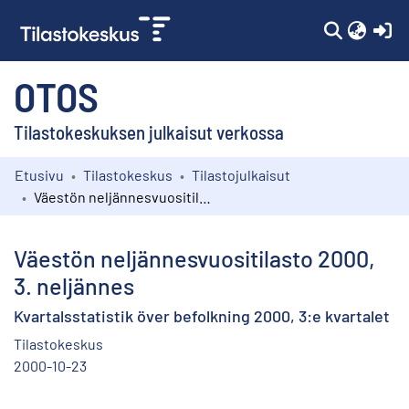
(c
OTOS
Tilastokeskuksen julkaisut verkossa
Etusivu
Tilastokeskus
Tilastojulkaisut
Kokoelmat
Väestön neljännesvuositilasto 2000, 3. neljännes
Selaa
Väestön neljännesvuositilasto 2000,
3. neljännes
Kvartalsstatistik över befolkning 2000, 3:e kvartalet
Tilastokeskus
2000-10-23