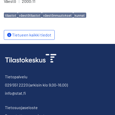
Väestö
|
2000:11
Avainsanat
tilastot
väestötilastot
väestönmuutokset
kunnat
Tietueen kaikki tiedot
Tietopalvelu
029 551 2220
(arkisin klo 9.00-16.00)
info@stat.fi
Tietosuojaseloste