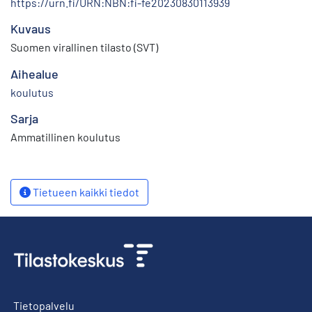
https://urn.fi/URN:NBN:fi-fe20230830113939
Kuvaus
Suomen virallinen tilasto (SVT)
Aihealue
koulutus
Sarja
Ammatillinen koulutus
Tietueen kaikki tiedot
Tietopalvelu