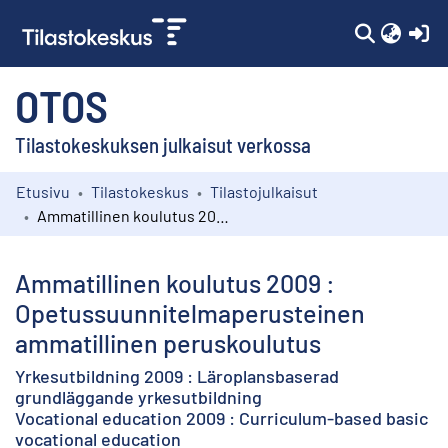
(c
OTOS
Tilastokeskuksen julkaisut verkossa
Etusivu
Tilastokeskus
Tilastojulkaisut
Kokoelmat
Ammatillinen koulutus 2009 : Opetussuunnitelmaperusteinen ammatillinen peruskoulutus
Selaa
Ammatillinen koulutus 2009 :
Opetussuunnitelmaperusteinen
ammatillinen peruskoulutus
Yrkesutbildning 2009 : Läroplansbaserad
grundläggande yrkesutbildning
Vocational education 2009 : Curriculum-based basic
vocational education