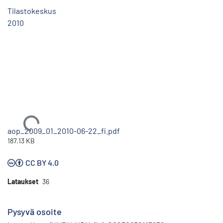
Tilastokeskus
2010
Ladataan...
aop_2009_01_2010-06-22_fi.pdf
187.13 KB
CC BY 4.0
Lataukset
36
Pysyvä osoite