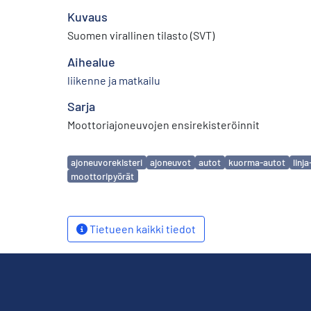
Kuvaus
Suomen virallinen tilasto (SVT)
Aihealue
liikenne ja matkailu
Sarja
Moottoriajoneuvojen ensirekisteröinnit
Avainsanat
ajoneuvorekisteri
ajoneuvot
autot
kuorma-autot
linj
moottoripyörät
Tietueen kaikki tiedot