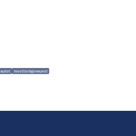
a-autot
moottoriajoneuvot