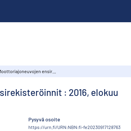
Moottoriajoneuvojen ensirekisteröinnit : 2016, elokuu
irekisteröinnit : 2016, elokuu
Pysyvä osoite
https://urn.fi/URN:NBN:fi-fe20230917128763