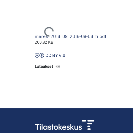
Ladataan...
merek_2016_08_2016-09-06_fi.pdf
206.92 KB
CC BY 4.0
Lataukset
69