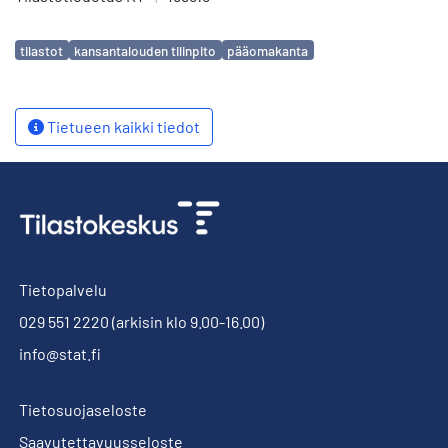
Avainsanat
tilastot
kansantalouden tilinpito
pääomakanta
Tietueen kaikki tiedot
Tietopalvelu
029 551 2220
(arkisin klo 9.00-16.00)
info@stat.fi
Tietosuojaseloste
Saavutettavuusseloste