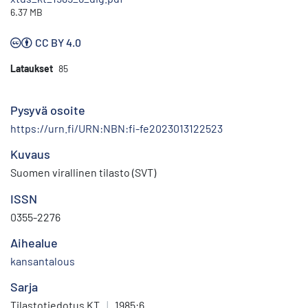
6.37 MB
CC BY 4.0
Lataukset
85
Pysyvä osoite
https://urn.fi/URN:NBN:fi-fe2023013122523
Kuvaus
Suomen virallinen tilasto (SVT)
ISSN
0355-2276
Aihealue
kansantalous
Sarja
Tilastotiedotus KT
|
1985:6