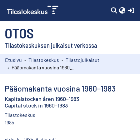
(c
OTOS
Tilastokeskuksen julkaisut verkossa
Etusivu
Tilastokeskus
Tilastojulkaisut
Kokoelmat
Pääomakanta vuosina 1960−1983
Selaa
Pääomakanta vuosina 1960−1983
Kapitalstocken åren 1960−1983
Capital stock in 1960−1983
Tilastokeskus
1985
xtds_kt_1985_6_dig.pdf