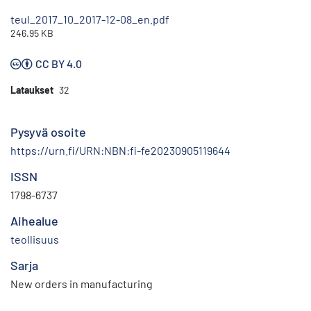
teul_2017_10_2017-12-08_en.pdf
246.95 KB
CC BY 4.0
Lataukset
32
Pysyvä osoite
https://urn.fi/URN:NBN:fi-fe20230905119644
ISSN
1798-6737
Aihealue
teollisuus
Sarja
New orders in manufacturing