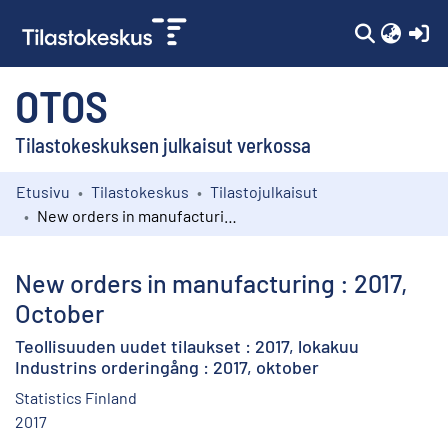
(c
OTOS
Tilastokeskuksen julkaisut verkossa
Etusivu
Tilastokeskus
Tilastojulkaisut
Kokoelmat
New orders in manufacturing : 2017, October
Selaa
New orders in manufacturing : 2017,
October
Teollisuuden uudet tilaukset : 2017, lokakuu
Industrins orderingång : 2017, oktober
Statistics Finland
2017