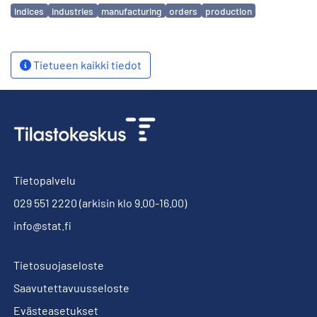
Avainsanat
indices
industries
manufacturing
orders
production
Tietueen kaikki tiedot
Tietopalvelu
029 551 2220
(arkisin klo 9.00-16.00)
info@stat.fi
Tietosuojaseloste
Saavutettavuusseloste
Evästeasetukset