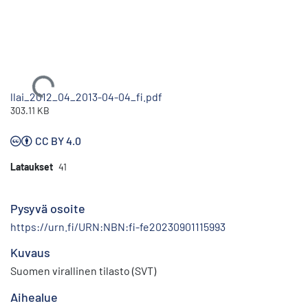
Ladataan...
llai_2012_04_2013-04-04_fi.pdf
303.11 KB
CC BY 4.0
Lataukset
41
Pysyvä osoite
https://urn.fi/URN:NBN:fi-fe20230901115993
Kuvaus
Suomen virallinen tilasto (SVT)
Aihealue