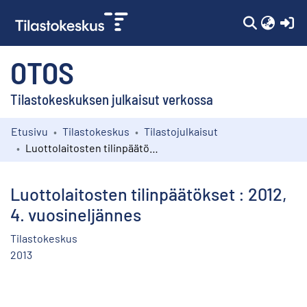
(c
OTOS
Tilastokeskuksen julkaisut verkossa
Etusivu
Tilastokeskus
Tilastojulkaisut
Kokoelmat
Luottolaitosten tilinpäätökset : 2012, 4. vuosineljännes
Selaa
Luottolaitosten tilinpäätökset : 2012,
4. vuosineljännes
Tilastokeskus
2013