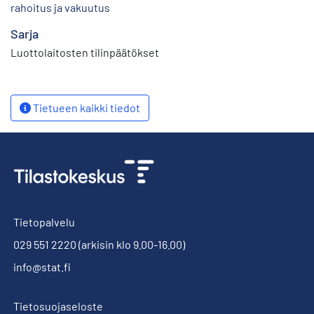
rahoitus ja vakuutus
Sarja
Luottolaitosten tilinpäätökset
Tietueen kaikki tiedot
Tietopalvelu
029 551 2220
(arkisin klo 9.00-16.00)
info@stat.fi
Tietosuojaseloste