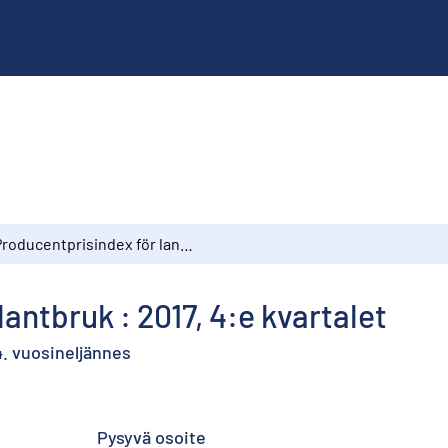
Producentprisindex för lantbruk : 2017, 4:e kvartalet
antbruk : 2017, 4:e kvartalet
4. vuosineljännes
Pysyvä osoite