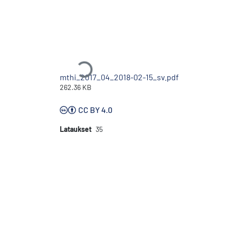
Ladataan...
mthi_2017_04_2018-02-15_sv.pdf
262.36 KB
CC BY 4.0
Lataukset
35