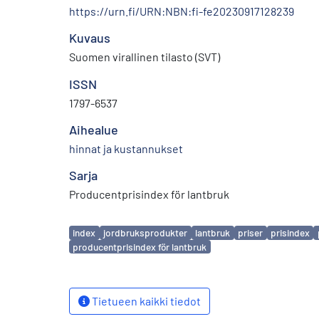
https://urn.fi/URN:NBN:fi-fe20230917128239
Kuvaus
Suomen virallinen tilasto (SVT)
ISSN
1797-6537
Aihealue
hinnat ja kustannukset
Sarja
Producentprisindex för lantbruk
Avainsanat
index
jordbruksprodukter
lantbruk
priser
prisindex
producentprisindex för lantbruk
Tietueen kaikki tiedot