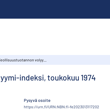
Teollisuustuotannon volyymi-indeksi, toukokuu 1974
lyymi-indeksi, toukokuu 1974
Pysyvä osoite
https://urn.fi/URN:NBN:fi-fe2023013117202