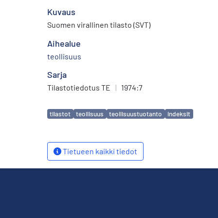
Kuvaus
Suomen virallinen tilasto (SVT)
Aihealue
teollisuus
Sarja
Tilastotiedotus TE
|
1974:7
Avainsanat
tilastot
teollisuus
teollisuustuotanto
indeksit
Tietueen kaikki tiedot