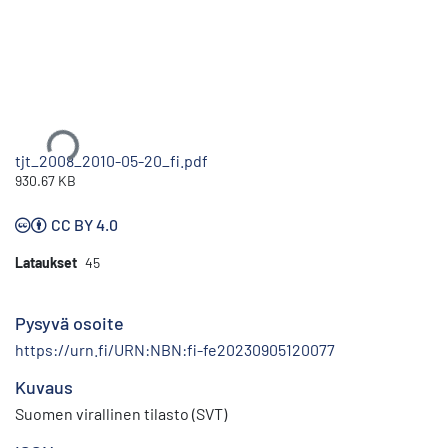
Ladataan...
tjt_2008_2010-05-20_fi.pdf
930.67 KB
CC BY 4.0
Lataukset
45
Pysyvä osoite
https://urn.fi/URN:NBN:fi-fe20230905120077
Kuvaus
Suomen virallinen tilasto (SVT)