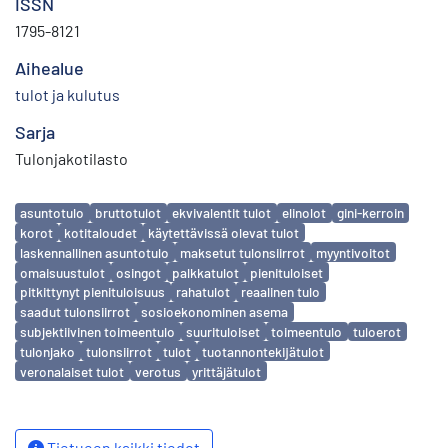
ISSN
1795-8121
Aihealue
tulot ja kulutus
Sarja
Tulonjakotilasto
Avainsanat
asuntotulo
bruttotulot
ekvivalentit tulot
elinolot
gini-kerroin
korot
kotitaloudet
käytettävissä olevat tulot
laskennallinen asuntotulo
maksetut tulonsiirrot
myyntivoitot
omaisuustulot
osingot
palkkatulot
pienituloiset
pitkittynyt pienituloisuus
rahatulot
reaalinen tulo
saadut tulonsiirrot
sosioekonominen asema
subjektiivinen toimeentulo
suurituloiset
toimeentulo
tuloerot
tulonjako
tulonsiirrot
tulot
tuotannontekijätulot
veronalaiset tulot
verotus
yrittäjätulot
Tietueen kaikki tiedot