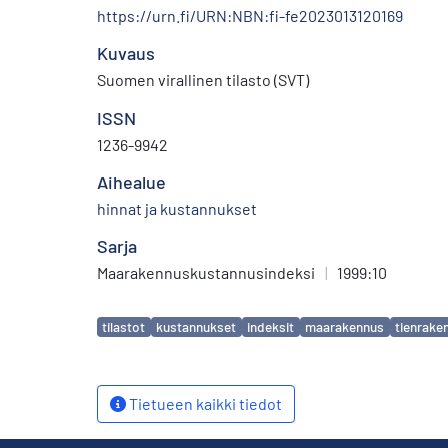
https://urn.fi/URN:NBN:fi-fe2023013120169
Kuvaus
Suomen virallinen tilasto (SVT)
ISSN
1236-9942
Aihealue
hinnat ja kustannukset
Sarja
Maarakennuskustannusindeksi
|
1999:10
Avainsanat
tilastot
kustannukset
indeksit
maarakennus
tienrake
Tietueen kaikki tiedot