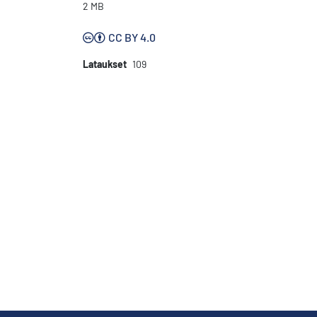
2 MB
CC BY 4.0
Lataukset
109