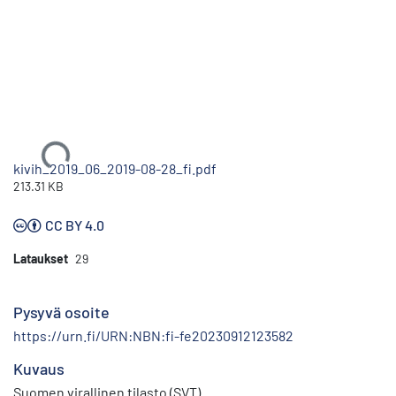
Ladataan...
kivih_2019_06_2019-08-28_fi.pdf
213.31 KB
CC BY 4.0
Lataukset
29
Pysyvä osoite
https://urn.fi/URN:NBN:fi-fe20230912123582
Kuvaus
Suomen virallinen tilasto (SVT)