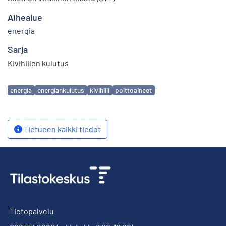
Aihealue
energia
Sarja
Kivihiilen kulutus
Avainsanat
energia
energiankulutus
kivihiili
polttoaineet
Tietueen kaikki tiedot
Tietopalvelu