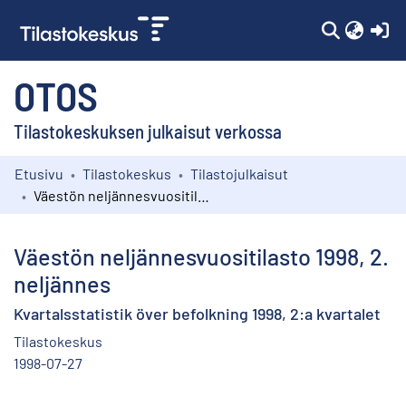
(c
OTOS
Tilastokeskuksen julkaisut verkossa
Etusivu
Tilastokeskus
Tilastojulkaisut
Kokoelmat
Väestön neljännesvuositilasto 1998, 2. neljännes
Selaa
Väestön neljännesvuositilasto 1998, 2.
neljännes
Kvartalsstatistik över befolkning 1998, 2:a kvartalet
Tilastokeskus
1998-07-27