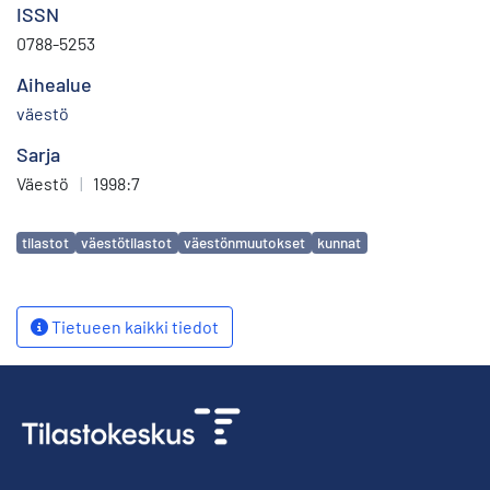
ISSN
0788-5253
Aihealue
väestö
Sarja
Väestö
|
1998:7
Avainsanat
tilastot
väestötilastot
väestönmuutokset
kunnat
Tietueen kaikki tiedot