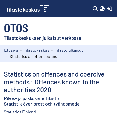
(c
OTOS
Tilastokeskuksen julkaisut verkossa
Etusivu
Tilastokeskus
Tilastojulkaisut
Kokoelmat
Statistics on offences and coercive methods : Offences known to the authorities 2020
Selaa
Statistics on offences and coercive
methods : Offences known to the
authorities 2020
Rikos- ja pakkokeinotilasto
Statistik över brott och tvångsmedel
Statistics Finland