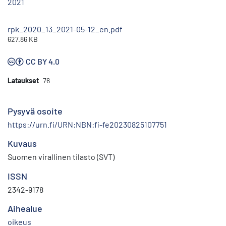
2021
rpk_2020_13_2021-05-12_en.pdf
627.86 KB
CC BY 4.0
Lataukset
76
Pysyvä osoite
https://urn.fi/URN:NBN:fi-fe20230825107751
Kuvaus
Suomen virallinen tilasto (SVT)
ISSN
2342-9178
Aihealue
oikeus