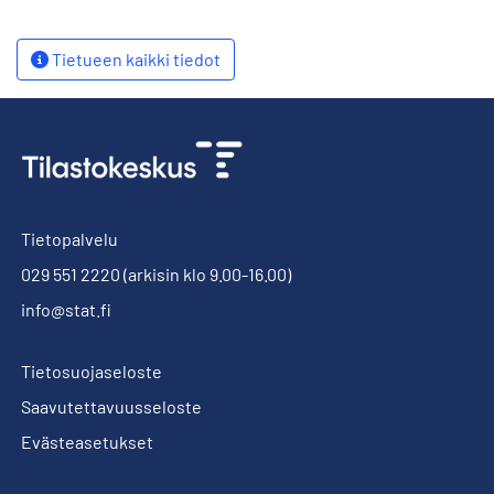
Tietueen kaikki tiedot
Tietopalvelu
029 551 2220
(arkisin klo 9.00-16.00)
info@stat.fi
Tietosuojaseloste
Saavutettavuusseloste
Evästeasetukset