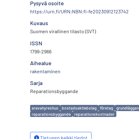
Pysyvä osoite
https://urn.fi/URN:NBN:fi-fe20230912123742
Kuvaus
Suomen virallinen tilasto (SVT)
ISSN
1799-2966
Aihealue
rakentaminen
Sarja
Reparationsbyggande
Avainsanat
aravahyreshus
bostadsaktiebolag
företag
grundläggan
reparationsbyggande
reparationskostnader
Tietueen kaikki tiedot