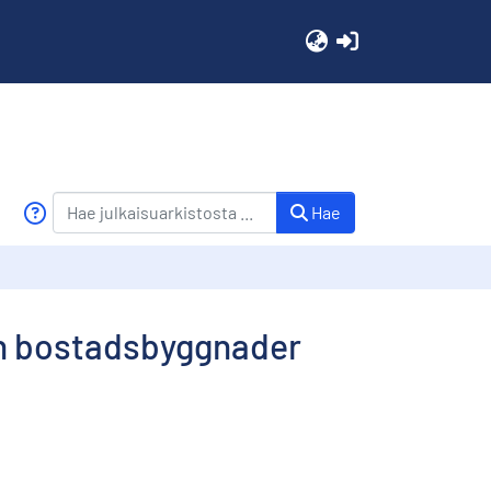
(current)
Hae
ch bostadsbyggnader