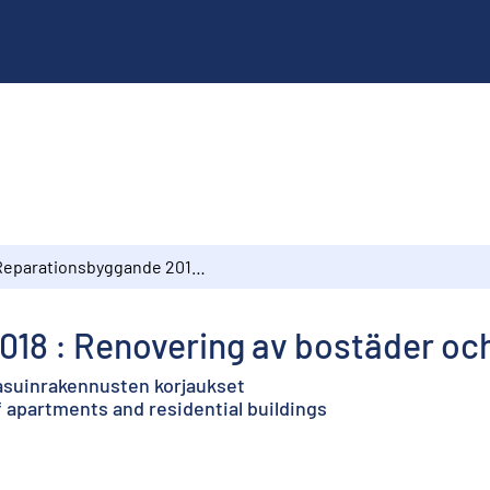
Reparationsbyggande 2018 : Renovering av bostäder och bostadsbyggnader
018 : Renovering av bostäder o
 asuinrakennusten korjaukset
f apartments and residential buildings