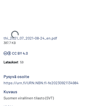
Ladataan...
thi_2021_07_2021-08-24_en.pdf
387.7 KB
CC BY 4.0
Lataukset
59
Pysyvä osoite
https://urn.fi/URN:NBN:fi-fe20230921134984
Kuvaus
Suomen virallinen tilasto (SVT)