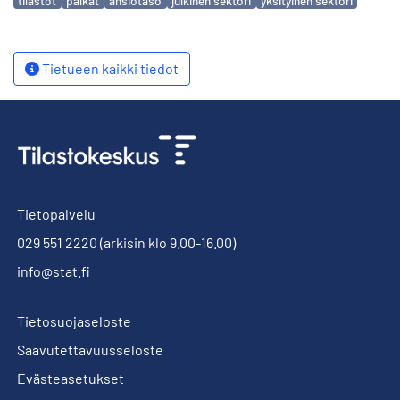
tilastot
palkat
ansiotaso
julkinen sektori
yksityinen sektori
Tietueen kaikki tiedot
Tietopalvelu
029 551 2220
(arkisin klo 9.00-16.00)
info@stat.fi
Tietosuojaseloste
Saavutettavuusseloste
Evästeasetukset