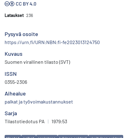
CC BY 4.0
Lataukset
236
Pysyvä osoite
https://urn.fi/URN:NBN:fi-fe2023013124750
Kuvaus
Suomen virallinen tilasto (SVT)
ISSN
0355-2306
Aihealue
palkat ja työvoimakustannukset
Sarja
Tilastotiedotus PA
|
1979:53
Avainsanat