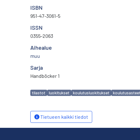
ISBN
951-47-3061-5
ISSN
0355-2063
Aihealue
muu
Sarja
Handböcker 1
Avainsanat
tilastot
luokitukset
koulutusluokitukset
koulutusastee
Tietueen kaikki tiedot