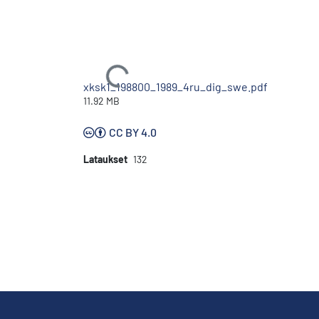
Ladataan...
xksk1_198800_1989_4ru_dig_swe.pdf
11.92 MB
CC BY 4.0
Lataukset
132