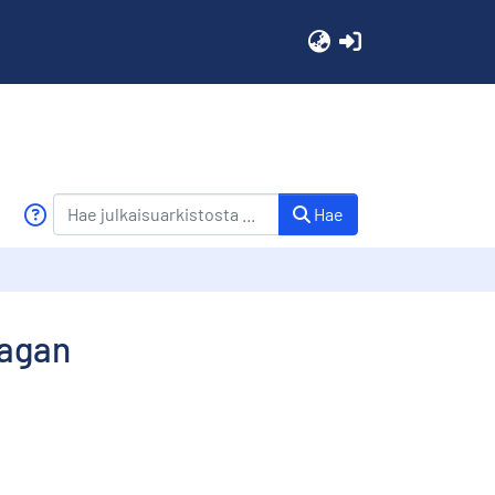
(current)
Hae
lagan