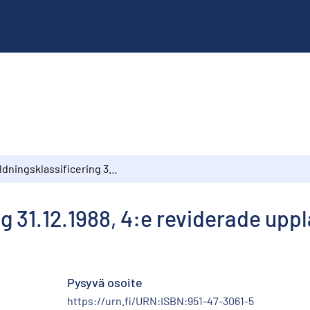
Utbildningsklassificering 31.12.1988, 4:e reviderade upplagan
ng 31.12.1988, 4:e reviderade upp
Pysyvä osoite
https://urn.fi/URN:ISBN:951-47-3061-5