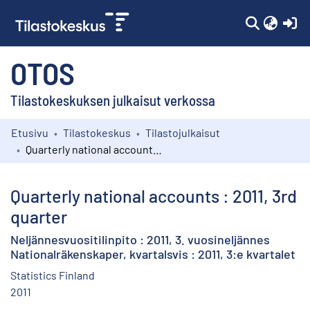
(c
OTOS
Tilastokeskuksen julkaisut verkossa
Etusivu
Tilastokeskus
Tilastojulkaisut
Kokoelmat
Quarterly national accounts : 2011, 3rd quarter
Selaa
Quarterly national accounts : 2011, 3rd
quarter
Neljännesvuositilinpito : 2011, 3. vuosineljännes
Nationalräkenskaper, kvartalsvis : 2011, 3:e kvartalet
Statistics Finland
2011