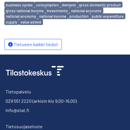
Avainsanat
business cycles
consumption
demand
gross domestic product
gross national income
investments
national accounts
national economy
national income
production
public expenditure
supply
value added
Tietueen kaikki tiedot
Tietopalvelu
029 551 2220
(arkisin klo 9.00-16.00)
info@stat.fi
Tietosuojaseloste