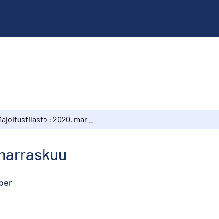
Majoitustilasto : 2020, marraskuu
 marraskuu
ber