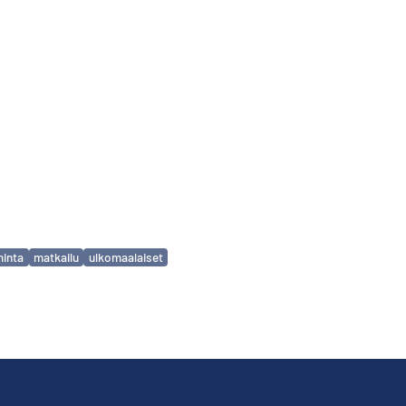
minta
matkailu
ulkomaalaiset