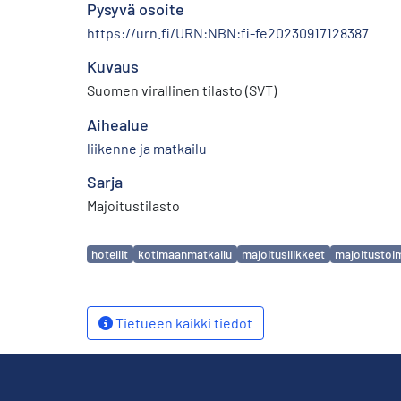
Pysyvä osoite
https://urn.fi/URN:NBN:fi-fe20230917128387
Kuvaus
Suomen virallinen tilasto (SVT)
Aihealue
liikenne ja matkailu
Sarja
Majoitustilasto
Avainsanat
hotellit
kotimaanmatkailu
majoitusliikkeet
majoitustoi
Tietueen kaikki tiedot