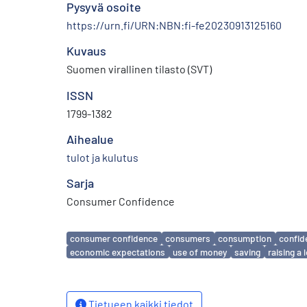
Pysyvä osoite
https://urn.fi/URN:NBN:fi-fe20230913125160
Kuvaus
Suomen virallinen tilasto (SVT)
ISSN
1799-1382
Aihealue
tulot ja kulutus
Sarja
Consumer Confidence
Avainsanat
consumer confidence
consumers
consumption
confid
economic expectations
use of money
saving
raising a 
Tietueen kaikki tiedot