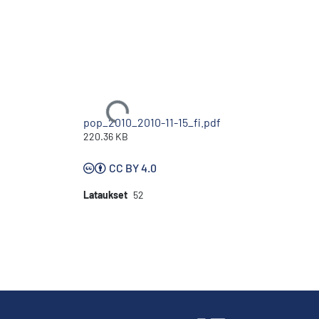
Ladataan...
pop_2010_2010-11-15_fi.pdf
220.36 KB
CC BY 4.0
Lataukset
52