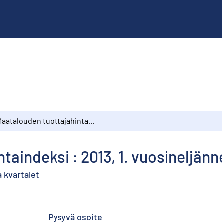
Maatalouden tuottajahintaindeksi : 2013, 1. vuosineljännes
taindeksi : 2013, 1. vuosineljänn
a kvartalet
Pysyvä osoite