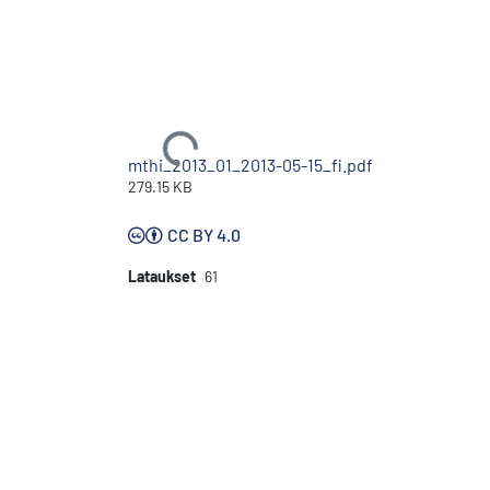
Ladataan...
mthi_2013_01_2013-05-15_fi.pdf
279.15 KB
CC BY 4.0
Lataukset
61