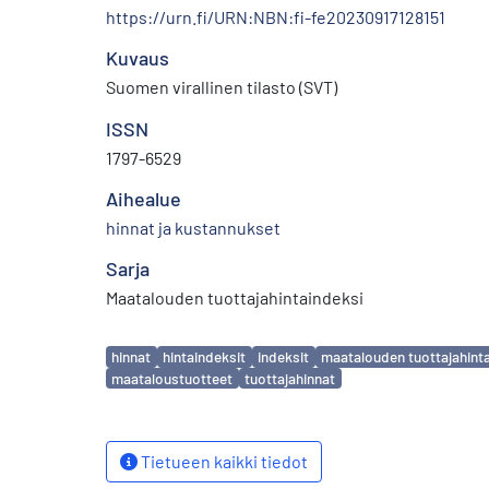
https://urn.fi/URN:NBN:fi-fe20230917128151
Kuvaus
Suomen virallinen tilasto (SVT)
ISSN
1797-6529
Aihealue
hinnat ja kustannukset
Sarja
Maatalouden tuottajahintaindeksi
Avainsanat
hinnat
hintaindeksit
indeksit
maatalouden tuottajahint
maataloustuotteet
tuottajahinnat
Tietueen kaikki tiedot