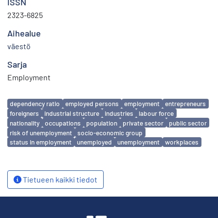
ISSN
2323-6825
Aihealue
väestö
Sarja
Employment
Avainsanat
dependency ratio
employed persons
employment
entrepreneurs
foreigners
industrial structure
industries
labour force
nationality
occupations
population
private sector
public sector
risk of unemployment
socio-economic group
status in employment
unemployed
unemployment
workplaces
Tietueen kaikki tiedot