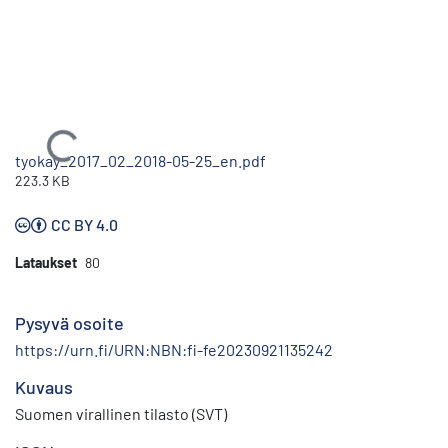
Ladataan...
tyokay_2017_02_2018-05-25_en.pdf
223.3 KB
CC BY 4.0
Lataukset
80
Pysyvä osoite
https://urn.fi/URN:NBN:fi-fe20230921135242
Kuvaus
Suomen virallinen tilasto (SVT)