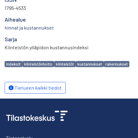
1795-4533
Aihealue
hinnat ja kustannukset
Sarja
Kiinteistön ylläpidon kustannusindeksi
Avainsanat
indeksit
kiinteistönhoito
kiinteistöt
kustannukset
rakennukset
Tietueen kaikki tiedot
Tietopalvelu