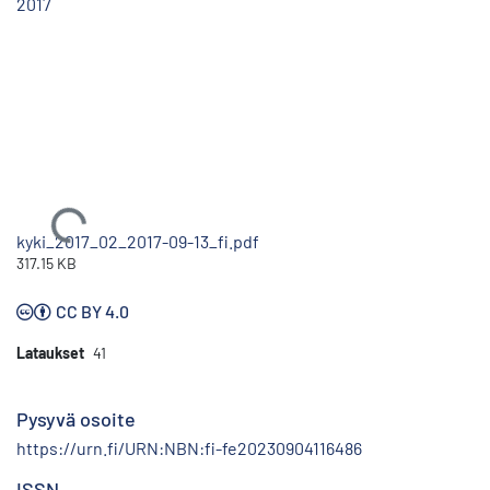
2017
Ladataan...
kyki_2017_02_2017-09-13_fi.pdf
317.15 KB
CC BY 4.0
Lataukset
41
Pysyvä osoite
https://urn.fi/URN:NBN:fi-fe20230904116486
ISSN