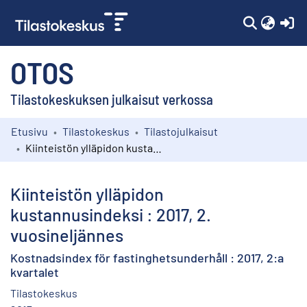
(c
OTOS
Tilastokeskuksen julkaisut verkossa
Etusivu
Tilastokeskus
Tilastojulkaisut
Kokoelmat
Kiinteistön ylläpidon kustannusindeksi : 2017, 2. vuosineljännes
Selaa
Kiinteistön ylläpidon
kustannusindeksi : 2017, 2.
vuosineljännes
Kostnadsindex för fastinghetsunderhåll : 2017, 2:a
kvartalet
Tilastokeskus