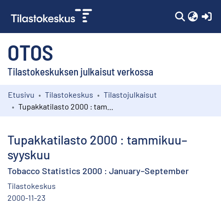
(c
OTOS
Tilastokeskuksen julkaisut verkossa
Etusivu
Tilastokeskus
Tilastojulkaisut
Kokoelmat
Tupakkatilasto 2000 : tammikuu–syyskuu
Selaa
Tupakkatilasto 2000 : tammikuu–
syyskuu
Tobacco Statistics 2000 : January–September
Tilastokeskus
2000-11-23