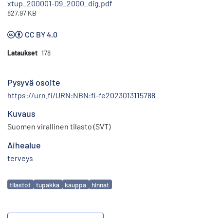
xtup_200001-09_2000_dig.pdf
827.97 KB
CC BY 4.0
Lataukset
178
Pysyvä osoite
https://urn.fi/URN:NBN:fi-fe2023013115788
Kuvaus
Suomen virallinen tilasto (SVT)
Aihealue
terveys
Avainsanat
tilastot
tupakka
kauppa
hinnat