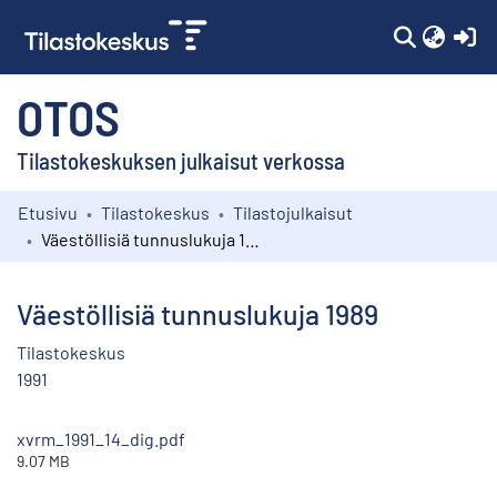
(c
OTOS
Tilastokeskuksen julkaisut verkossa
Etusivu
Tilastokeskus
Tilastojulkaisut
Kokoelmat
Väestöllisiä tunnuslukuja 1989
Selaa
Väestöllisiä tunnuslukuja 1989
Tilastokeskus
1991
xvrm_1991_14_dig.pdf
9.07 MB