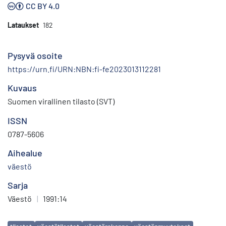
CC BY 4.0
Lataukset
182
Pysyvä osoite
https://urn.fi/URN:NBN:fi-fe2023013112281
Kuvaus
Suomen virallinen tilasto (SVT)
ISSN
0787-5606
Aihealue
väestö
Sarja
Väestö
|
1991:14
Avainsanat