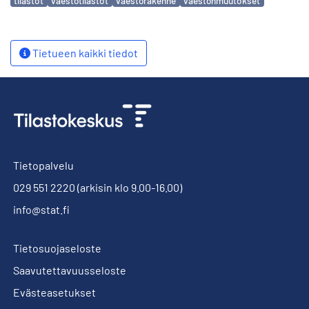
tilastot
väestötilastot
väestörakenne
väestönmuutokset
Tietueen kaikki tiedot
Tietopalvelu
029 551 2220
(arkisin klo 9.00-16.00)
info@stat.fi
Tietosuojaseloste
Saavutettavuusseloste
Evästeasetukset