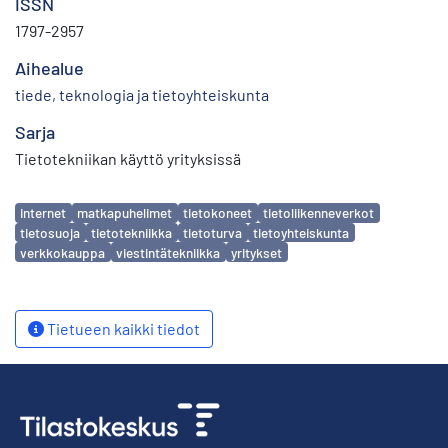
ISSN
1797-2957
Aihealue
tiede, teknologia ja tietoyhteiskunta
Sarja
Tietotekniikan käyttö yrityksissä
Avainsanat
internet
matkapuhelimet
tietokoneet
tietoliikenneverkot
tietosuoja
tietotekniikka
tietoturva
tietoyhteiskunta
verkkokauppa
viestintätekniikka
yritykset
Tietueen kaikki tiedot