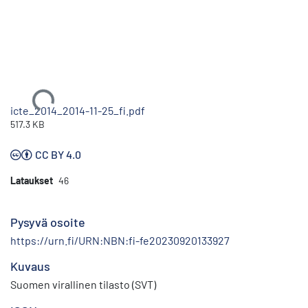
Ladataan...
icte_2014_2014-11-25_fi.pdf
517.3 KB
CC BY 4.0
Lataukset
46
Pysyvä osoite
https://urn.fi/URN:NBN:fi-fe20230920133927
Kuvaus
Suomen virallinen tilasto (SVT)