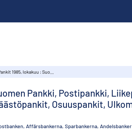
Pankit 1985, lokakuu : Suomen Pankki, Postipankki, Liikepankit, Kiinnitysluottopankit, Säästöpankit, Osuuspankit, Ulkomaalaisten omistamat rahalaitokset
Suomen Pankki, Postipankki, Liike
 Säästöpankit, Osuuspankit, Ulk
 Postbanken, Affärsbankerna, Sparbankerna, Andelsbanke