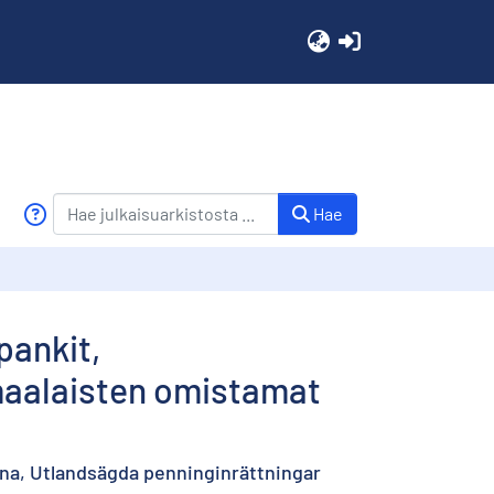
(current)
Hae
pankit,
omaalaisten omistamat
rna, Utlandsägda penninginrättningar