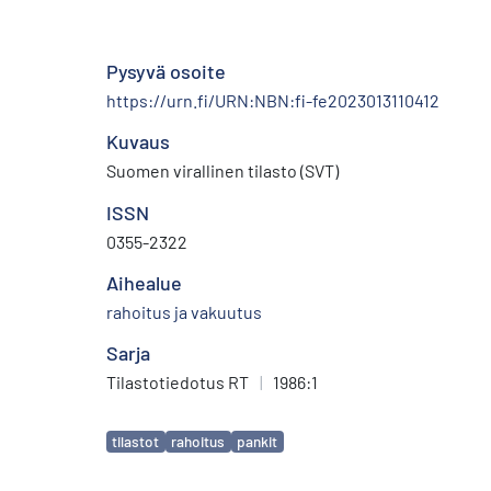
Pysyvä osoite
https://urn.fi/URN:NBN:fi-fe2023013110412
Kuvaus
Suomen virallinen tilasto (SVT)
ISSN
0355-2322
Aihealue
rahoitus ja vakuutus
Sarja
Tilastotiedotus RT
|
1986:1
Avainsanat
tilastot
rahoitus
pankit