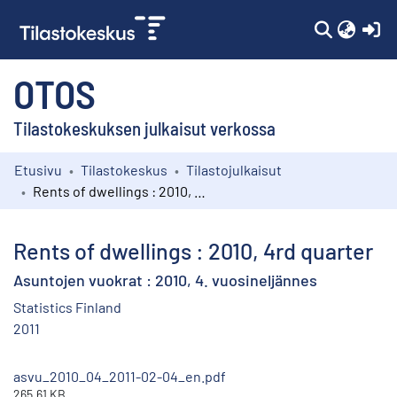
(c
OTOS
Tilastokeskuksen julkaisut verkossa
Etusivu
Tilastokeskus
Tilastojulkaisut
Kokoelmat
Rents of dwellings : 2010, 4rd quarter
Selaa
Rents of dwellings : 2010, 4rd quarter
Asuntojen vuokrat : 2010, 4. vuosineljännes
Statistics Finland
2011
asvu_2010_04_2011-02-04_en.pdf
265.61 KB