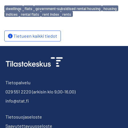
Avainsanat
dwellings
flats
government-subsidised rental housing
housing
indices
rental flats
rent index
rents
Tietueen kaikki tiedot
Tietopalvelu
029 551 2220
(arkisin klo 9.00-16.00)
info@stat.fi
Tietosuojaseloste
Saavutettavuusseloste