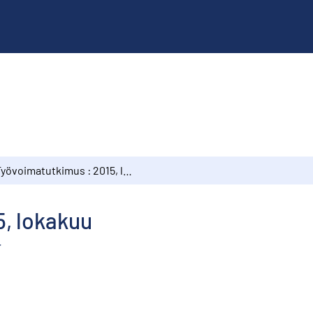
Työvoimatutkimus : 2015, lokakuu
5, lokakuu
r