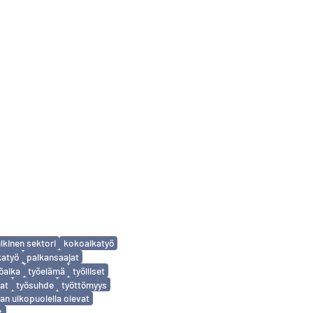
ulkinen sektori
kokoaikatyö
katyö
palkansaajat
öaika
työelämä
työlliset
at
työsuhde
työttömyys
an ulkopuolella olevat
t