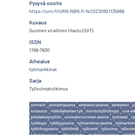
Pysyvä osoite
https://urn.fi/URN:NBN:fi-fe20230921135668
Kuvaus
Suomen virallinen tilasto (SVT)
ISSN
1798-7830
Aihealue
työmarkkinat
Sarja
Työvoimatutkimus
Avainsanat
ammatit
ammattiasema
elinkeinorakenne
elinkeinot
j
lomautus
määräaikainen työ
nuorisotyöttömyys
osa-ai
pitkäaikaistyötön
sosioekonominen asema
toimialat
ty
työllisyys
työllisyysaste
työmarkkina-asema
työmarkkin
työttömyysaste
työttömät
työtunnit
työvoima
työvoim
työvoimaosuus
viikkotyöaika
yksityinen sektori
yrittäjä