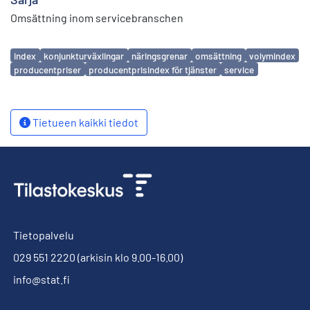
Omsättning inom servicebranschen
Avainsanat
index
konjunkturväxlingar
näringsgrenar
omsättning
volymindex
producentpriser
producentprisindex för tjänster
service
Tietueen kaikki tiedot
Tietopalvelu
029 551 2220
(arkisin klo 9.00-16.00)
info@stat.fi