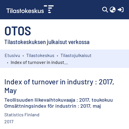
(c
OTOS
Tilastokeskuksen julkaisut verkossa
Etusivu
Tilastokeskus
Tilastojulkaisut
Kokoelmat
Index of turnover in industry : 2017, May
Selaa
Index of turnover in industry : 2017,
May
Teollisuuden liikevaihtokuvaaja : 2017, toukokuu
Omsättningsindex för industrin : 2017, maj
Statistics Finland
2017