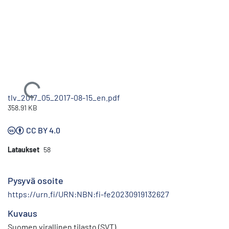
Ladataan...
tlv_2017_05_2017-08-15_en.pdf
358.91 KB
CC BY 4.0
Lataukset
58
Pysyvä osoite
https://urn.fi/URN:NBN:fi-fe20230919132627
Kuvaus
Suomen virallinen tilasto (SVT)