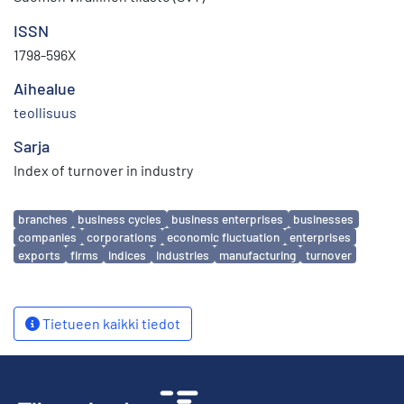
ISSN
1798-596X
Aihealue
teollisuus
Sarja
Index of turnover in industry
Avainsanat
branches
business cycles
business enterprises
businesses
companies
corporations
economic fluctuation
enterprises
exports
firms
indices
industries
manufacturing
turnover
Tietueen kaikki tiedot