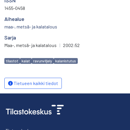
ISSN
1455-0458
Aihealue
maa-, metsä- ja kalatalous
Sarja
Maa-, metsä- ja kalatalous
|
2002:52
Avainsanat
tilastot
kalat
ravunviljely
kalanistutus
Tietueen kaikki tiedot