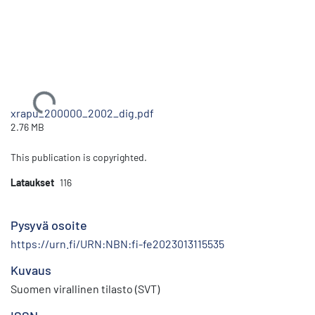
Ladataan...
xrapu_200000_2002_dig.pdf
2.76 MB
This publication is copyrighted.
Lataukset
116
Pysyvä osoite
https://urn.fi/URN:NBN:fi-fe2023013115535
Kuvaus
Suomen virallinen tilasto (SVT)