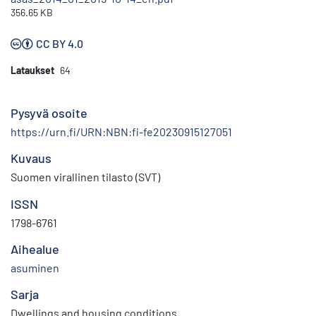
356.65 KB
CC BY 4.0
Lataukset
64
Pysyvä osoite
https://urn.fi/URN:NBN:fi-fe20230915127051
Kuvaus
Suomen virallinen tilasto (SVT)
ISSN
1798-6761
Aihealue
asuminen
Sarja
Dwellings and housing conditions