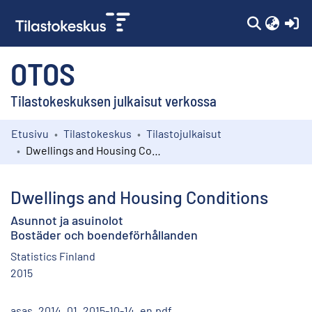
(c
OTOS
Tilastokeskuksen julkaisut verkossa
Etusivu
Tilastokeskus
Tilastojulkaisut
Kokoelmat
Dwellings and Housing Conditions
Selaa
Dwellings and Housing Conditions
Asunnot ja asuinolot
Bostäder och boendeförhållanden
Statistics Finland
2015
asas_2014_01_2015-10-14_en.pdf