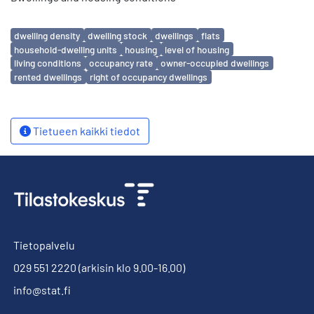
Avainsanat
dwelling density
dwelling stock
dwellings
flats
household-dwelling units
housing
level of housing
living conditions
occupancy rate
owner-occupied dwellings
rented dwellings
right of occupancy dwellings
Tietueen kaikki tiedot
Tietopalvelu
029 551 2220
(arkisin klo 9.00-16.00)
info@stat.fi