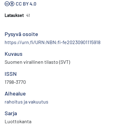
CC BY 4.0
Lataukset
41
Pysyvä osoite
https://urn.fi/URN:NBN:fi-fe20230901115918
Kuvaus
Suomen virallinen tilasto (SVT)
ISSN
1798-3770
Aihealue
rahoitus ja vakuutus
Sarja
Luottokanta