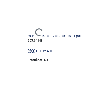
Ladataan...
mthi_2014_07_2014-09-15_fi.pdf
263.64 KB
CC BY 4.0
Lataukset
60