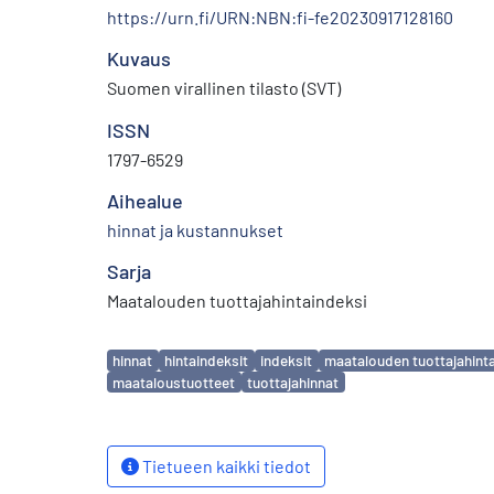
https://urn.fi/URN:NBN:fi-fe20230917128160
Kuvaus
Suomen virallinen tilasto (SVT)
ISSN
1797-6529
Aihealue
hinnat ja kustannukset
Sarja
Maatalouden tuottajahintaindeksi
Avainsanat
hinnat
hintaindeksit
indeksit
maatalouden tuottajahint
maataloustuotteet
tuottajahinnat
Tietueen kaikki tiedot