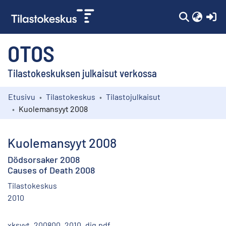
(c
OTOS
Tilastokeskuksen julkaisut verkossa
Etusivu
Tilastokeskus
Tilastojulkaisut
Kokoelmat
Kuolemansyyt 2008
Selaa
Kuolemansyyt 2008
Dödsorsaker 2008
Causes of Death 2008
Tilastokeskus
2010
xksyyt_200800_2010_dig.pdf