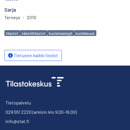
Sarja
Terveys
|
2010
Avainsanat
tilastot
väestötilastot
kuolemansyyt
kuolleisuus
Tietueen kaikki tiedot
Tietopalvelu
029 551 2220
(arkisin klo 9.00-16.00)
info@stat.fi