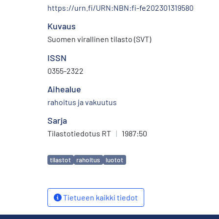
https://urn.fi/URN:NBN:fi-fe202301319580
Kuvaus
Suomen virallinen tilasto (SVT)
ISSN
0355-2322
Aihealue
rahoitus ja vakuutus
Sarja
Tilastotiedotus RT
|
1987:50
Avainsanat
tilastot
rahoitus
luotot
Tietueen kaikki tiedot