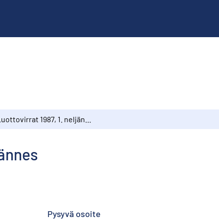
Luottovirrat 1987, 1. neljännes
jännes
Pysyvä osoite