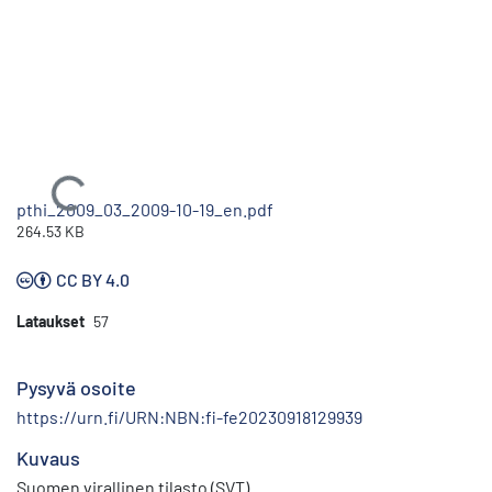
Ladataan...
pthi_2009_03_2009-10-19_en.pdf
264.53 KB
CC BY 4.0
Lataukset
57
Pysyvä osoite
https://urn.fi/URN:NBN:fi-fe20230918129939
Kuvaus
Suomen virallinen tilasto (SVT)