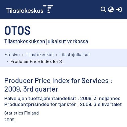
(c
OTOS
Tilastokeskuksen julkaisut verkossa
Etusivu
Tilastokeskus
Tilastojulkaisut
Kokoelmat
Producer Price Index for Services : 2009, 3rd quarter
Selaa
Producer Price Index for Services :
2009, 3rd quarter
Palvelujen tuottajahintaindeksit : 2009, 3. neljännes
Producentprisindex för tjänster : 2009, 3:e kvartalet
Statistics Finland
2009