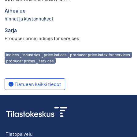
Aihealue
hinnat ja kustannukset
Sarja
Producer price indices for services
Avainsanat
indices
industries
price indices
producer price index for services
producer prices
services
Tietueen kaikki tiedot
Tietopalvelu