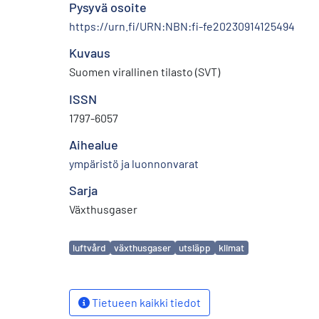
Pysyvä osoite
https://urn.fi/URN:NBN:fi-fe20230914125494
Kuvaus
Suomen virallinen tilasto (SVT)
ISSN
1797-6057
Aihealue
ympäristö ja luonnonvarat
Sarja
Växthusgaser
Avainsanat
luftvård
växthusgaser
utsläpp
klimat
Tietueen kaikki tiedot