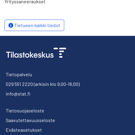
Yrityssaneeraukset
Tietueen kaikki tiedot
Tietopalvelu
029 551 2220
(arkisin klo 9.00-16.00)
info@stat.fi
Tietosuojaseloste
Saavutettavuusseloste
Evästeasetukset