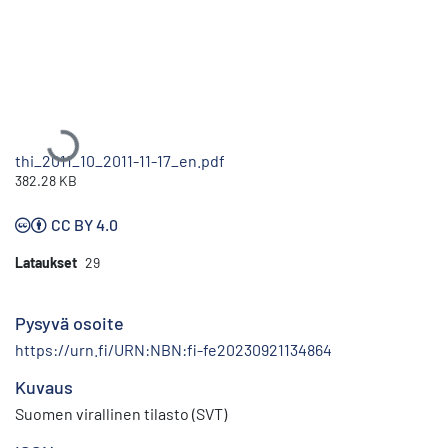
Ladataan...
thi_2011_10_2011-11-17_en.pdf
382.28 KB
CC BY 4.0
Lataukset
29
Pysyvä osoite
https://urn.fi/URN:NBN:fi-fe20230921134864
Kuvaus
Suomen virallinen tilasto (SVT)