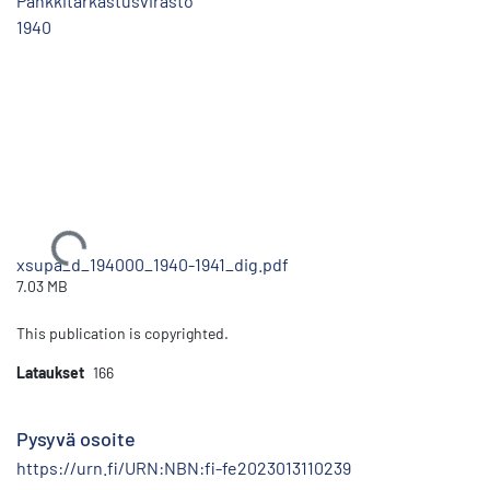
Pankkitarkastusvirasto
1940
Ladataan...
xsupa_d_194000_1940-1941_dig.pdf
7.03 MB
This publication is copyrighted.
Lataukset
166
Pysyvä osoite
https://urn.fi/URN:NBN:fi-fe2023013110239