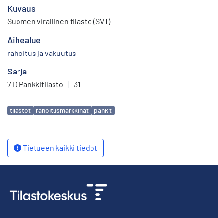
Kuvaus
Suomen virallinen tilasto (SVT)
Aihealue
rahoitus ja vakuutus
Sarja
7 D Pankkitilasto
|
31
Avainsanat
tilastot
rahoitusmarkkinat
pankit
Tietueen kaikki tiedot