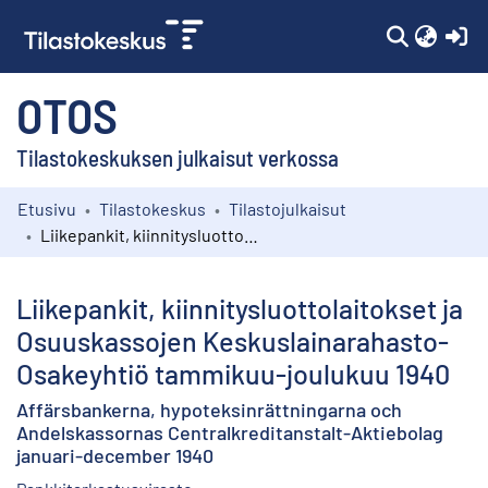
(c
OTOS
Tilastokeskuksen julkaisut verkossa
Etusivu
Tilastokeskus
Tilastojulkaisut
Kokoelmat
Liikepankit, kiinnitysluottolaitokset ja Osuuskassojen Keskuslainarahasto-Osakeyhtiö tammikuu-joulukuu 1940
Selaa
Liikepankit, kiinnitysluottolaitokset ja
Osuuskassojen Keskuslainarahasto-
Osakeyhtiö tammikuu-joulukuu 1940
Affärsbankerna, hypoteksinrättningarna och
Andelskassornas Centralkreditanstalt-Aktiebolag
januari-december 1940