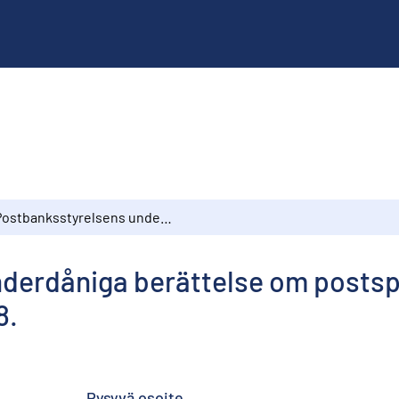
Postbanksstyrelsens underdåniga berättelse om postsparbankens tillstånd och förvaltning under år 1898.
derdåniga berättelse om postsp
8.
Pysyvä osoite