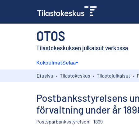
OTOS
Tilastokeskuksen julkaisut verkossa
Kokoelmat
Selaa
Etusivu
Tilastokeskus
Tilastojulkaisut
Postbanksstyrelsens un
förvaltning under år 189
Postsparbanksstyrelsen
1899