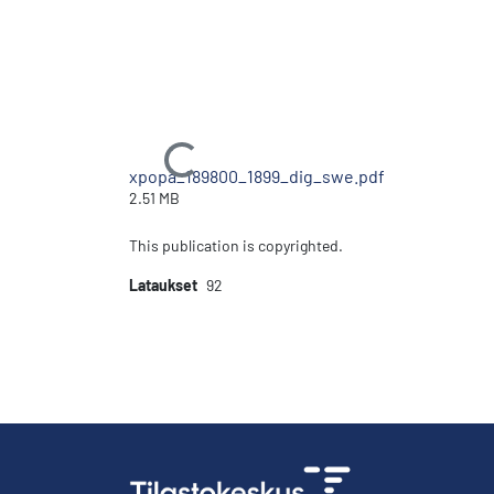
Ladataan...
xpopa_189800_1899_dig_swe.pdf
2.51 MB
This publication is copyrighted.
Lataukset
92