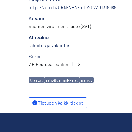
https://urn.fi/URN:NBN:fi-fe202301319989
Kuvaus
Suomen virallinen tilasto (SVT)
Aihealue
rahoitus ja vakuutus
Sarja
7 B Postsparbanken
|
12
Avainsanat
tilastot
rahoitusmarkkinat
pankit
Tietueen kaikki tiedot