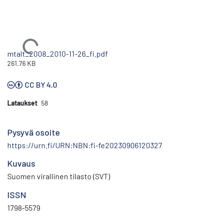
Ladataan...
mtalt_2008_2010-11-26_fi.pdf
261.76 KB
CC BY 4.0
Lataukset
58
Pysyvä osoite
https://urn.fi/URN:NBN:fi-fe20230906120327
Kuvaus
Suomen virallinen tilasto (SVT)
ISSN
1798-5579