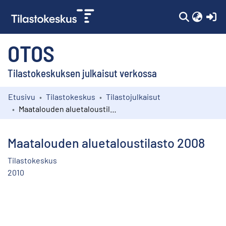
(c
OTOS
Tilastokeskuksen julkaisut verkossa
Etusivu
Tilastokeskus
Tilastojulkaisut
Kokoelmat
Maatalouden aluetaloustilasto 2008
Selaa
Maatalouden aluetaloustilasto 2008
Tilastokeskus
2010