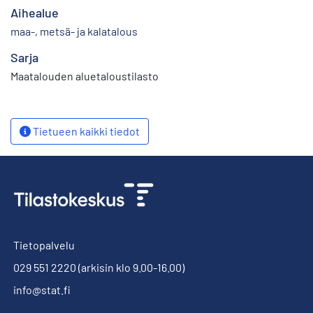
Aihealue
maa-, metsä- ja kalatalous
Sarja
Maatalouden aluetaloustilasto
Tietueen kaikki tiedot
Tietopalvelu
029 551 2220
(arkisin klo 9.00-16.00)
info@stat.fi