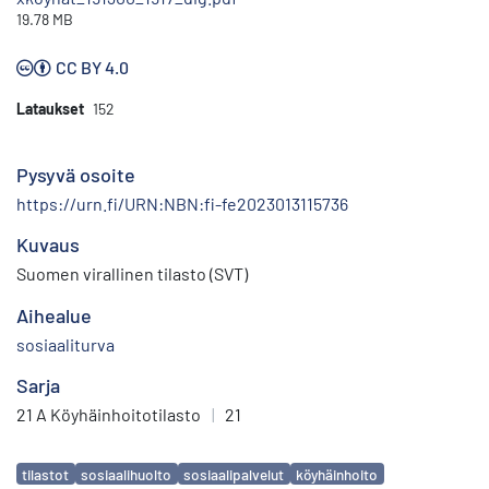
19.78 MB
CC BY 4.0
Lataukset
152
Pysyvä osoite
https://urn.fi/URN:NBN:fi-fe2023013115736
Kuvaus
Suomen virallinen tilasto (SVT)
Aihealue
sosiaaliturva
Sarja
21 A Köyhäinhoitotilasto
|
21
Avainsanat
tilastot
sosiaalihuolto
sosiaalipalvelut
köyhäinhoito