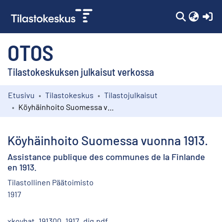
(c
OTOS
Tilastokeskuksen julkaisut verkossa
Etusivu
Tilastokeskus
Tilastojulkaisut
Kokoelmat
Köyhäinhoito Suomessa vuonna 1913.
Selaa
Köyhäinhoito Suomessa vuonna 1913.
Assistance publique des communes de la Finlande
en 1913.
Tilastollinen Päätoimisto
1917
xkoyhat_191300_1917_dig.pdf