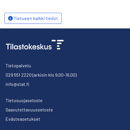
Tietueen kaikki tiedot
Tietopalvelu
029 551 2220
(arkisin klo 9.00-16.00)
info@stat.fi
Tietosuojaseloste
Saavutettavuusseloste
Evästeasetukset